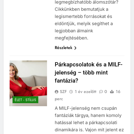
legmegbízhatóbb álomszótár?
Cikkünkben bemutatjuk a
legismertebb forrásokat és
eldöntjük, melyik segíthet a
legjobban álmaink
megfejtésében.
Részletek
Párkapcsolatok és a MILF-
jelenség – több mint
fantázia?
SZF
1 év ezelőtt
0
16
perc
ÉLET - STÍLUS
A MILF-jelenség nem csupán
fantáziák tárgya, hanem komoly
hatással lehet a párkapcsolati
dinamikára is. Vajon mit jelent ez