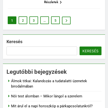
Részletek
1
2
3
…
5
Keresés
KERESÉS
Legutóbbi bejegyzések
Álmok titkai: Kalandozás a tudatalatti üzenetek
birodalmában
Női test álomban – Mikor lángol a szerelem
Mit árul el a napi horoszkóp a párkapcsolatunkról?