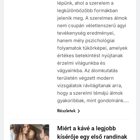
lépünk, ahol a szerelem a
legkülönbözőbb formákban
jelenik meg. A szerelmes álmok
nem csupán véletlenszerű agyi
tevékenység eredményei,
hanem mély pszichológiai
folyamatok tükörképei, amelyek
értékes betekintést nyújtanak
érzelmi világunkba és
vágyainkba. Az álomkutatás
területén végzett modern
vizsgálatok rávilágítanak arra,
hogy a szerelmi témájú álmok
gyakoribbak, mint gondolnánk….
Részletek
Miért a kávé a legjobb
kísérője egy első randinak