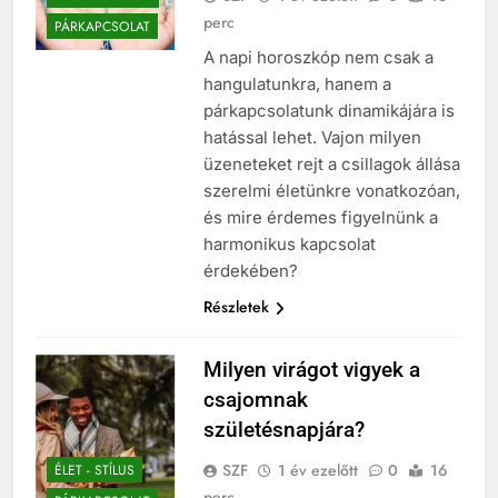
perc
PÁRKAPCSOLAT
A napi horoszkóp nem csak a
hangulatunkra, hanem a
párkapcsolatunk dinamikájára is
hatással lehet. Vajon milyen
üzeneteket rejt a csillagok állása
szerelmi életünkre vonatkozóan,
és mire érdemes figyelnünk a
harmonikus kapcsolat
érdekében?
Részletek
Milyen virágot vigyek a
csajomnak
születésnapjára?
SZF
1 év ezelőtt
0
16
ÉLET - STÍLUS
perc