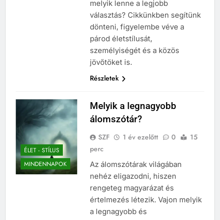
melyik lenne a legjobb
választás? Cikkünkben segítünk
dönteni, figyelembe véve a
párod életstílusát,
személyiségét és a közös
jövőtöket is.
Részletek
Melyik a legnagyobb
álomszótár?
SZF
1 év ezelőtt
0
15
perc
ÉLET - STÍLUS
Az álomszótárak világában
MINDENNAPOK
nehéz eligazodni, hiszen
rengeteg magyarázat és
értelmezés létezik. Vajon melyik
a legnagyobb és