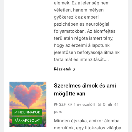
elemek. Ez a jelenség nem
véletlen, hanem mélyen
gyökerezik az emberi
pszichében és neurológiai
folyamatokban. Az álomfejtés
területén régóta ismert tény,
hogy az érzelmi állapotunk
jelentősen befolyásolja álmaink
tartalmát és intenzitását….
Részletek
Szerelmes álmok és ami
mögötte van
SZF
1 év ezelőtt
0
41
perc
MINDENNAPOK
Minden éjszaka, amikor álomba
PÁRKAPCSOLAT
merülünk, egy titokzatos világba