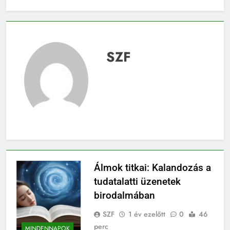
SZF
Álmok titkai: Kalandozás a
tudatalatti üzenetek
birodalmában
SZF
1 év ezelőtt
0
46
perc
MINDENNAPOK