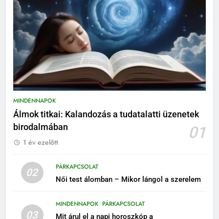
MINDENNAPOK
Álmok titkai: Kalandozás a tudatalatti üzenetek
birodalmában
01
1 év ezelőtt
PÁRKAPCSOLAT
02
Női test álomban – Mikor lángol a szerelem
MINDENNAPOK
PÁRKAPCSOLAT
03
Mit árul el a napi horoszkóp a