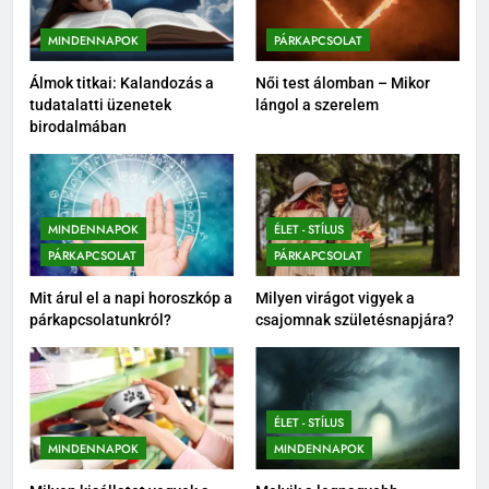
MINDENNAPOK
PÁRKAPCSOLAT
Álmok titkai: Kalandozás a
Női test álomban – Mikor
tudatalatti üzenetek
lángol a szerelem
birodalmában
MINDENNAPOK
ÉLET - STÍLUS
PÁRKAPCSOLAT
PÁRKAPCSOLAT
Mit árul el a napi horoszkóp a
Milyen virágot vigyek a
párkapcsolatunkról?
csajomnak születésnapjára?
ÉLET - STÍLUS
MINDENNAPOK
MINDENNAPOK