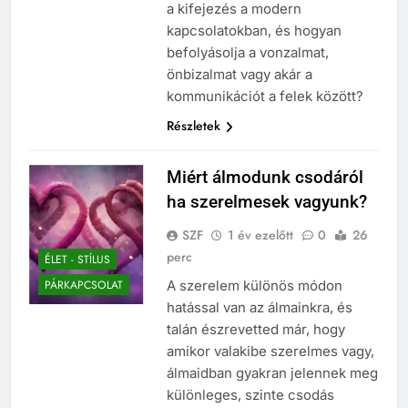
a kifejezés a modern
kapcsolatokban, és hogyan
befolyásolja a vonzalmat,
önbizalmat vagy akár a
kommunikációt a felek között?
Részletek
Miért álmodunk csodáról
ha szerelmesek vagyunk?
SZF
1 év ezelőtt
0
26
perc
ÉLET - STÍLUS
A szerelem különös módon
PÁRKAPCSOLAT
hatással van az álmainkra, és
talán észrevetted már, hogy
amikor valakibe szerelmes vagy,
álmaidban gyakran jelennek meg
különleges, szinte csodás