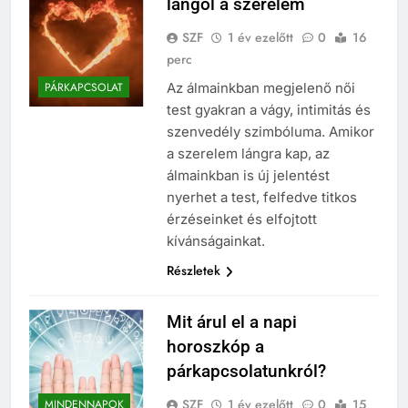
lángol a szerelem
SZF
1 év ezelőtt
0
16
perc
Az álmainkban megjelenő női
PÁRKAPCSOLAT
test gyakran a vágy, intimitás és
szenvedély szimbóluma. Amikor
a szerelem lángra kap, az
álmainkban is új jelentést
nyerhet a test, felfedve titkos
érzéseinket és elfojtott
kívánságainkat.
Részletek
Mit árul el a napi
horoszkóp a
párkapcsolatunkról?
SZF
1 év ezelőtt
0
15
MINDENNAPOK