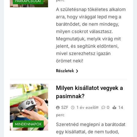
PÁRKAPCSOLAT
A születésnap tökéletes alkalom
arra, hogy virággal lepd meg a
barátnődet, de nem mindegy,
milyen csokrot választasz.
Megmutatjuk, melyik virág mit
jelent, és segítünk eldönteni,
mivel szerezhetsz igazán
örömet neki!
Részletek
Milyen kisállatot vegyek a
pasimnak?
SZF
1 év ezelőtt
0
14
perc
Szeretnéd meglepni a barátodat
MINDENNAPOK
egy kisállattal, de nem tudod,