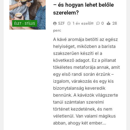
– és hogyan lehet belőle
szerelem?
SZF
1 év ezelőtt
0
28
ÉLET - STÍLUS
perc
A kávé aromája betölti az egész
helyiséget, miközben a barista
szakszerűen készíti el a
következő adagot. Ez a pillanat
tökéletes metaforája annak, amit
egy első randi során érzünk –
izgalom, várakozás és egy kis
bizonytalanság keveredik
bennünk. A kávézók világszerte
tanúi számtalan szerelmi
történet kezdetének, és nem
véletlenül. Van valami mágikus
abban, ahogy két ember…