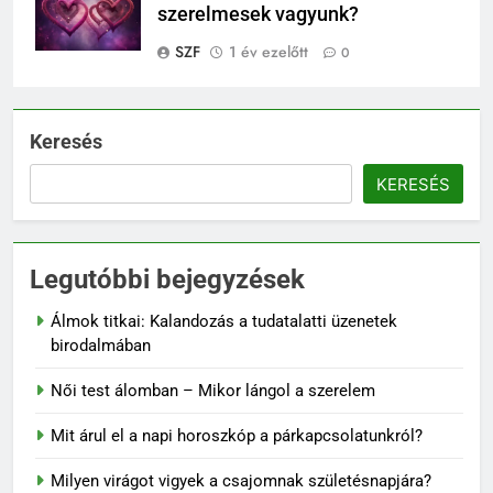
szerelmesek vagyunk?
SZF
1 év ezelőtt
0
Keresés
KERESÉS
Legutóbbi bejegyzések
Álmok titkai: Kalandozás a tudatalatti üzenetek
birodalmában
Női test álomban – Mikor lángol a szerelem
Mit árul el a napi horoszkóp a párkapcsolatunkról?
Milyen virágot vigyek a csajomnak születésnapjára?