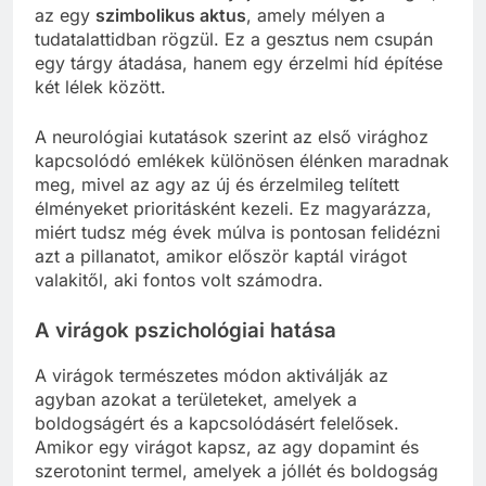
az egy
szimbolikus aktus
, amely mélyen a
tudatalattidban rögzül. Ez a gesztus nem csupán
egy tárgy átadása, hanem egy érzelmi híd építése
két lélek között.
A neurológiai kutatások szerint az első virághoz
kapcsolódó emlékek különösen élénken maradnak
meg, mivel az agy az új és érzelmileg telített
élményeket prioritásként kezeli. Ez magyarázza,
miért tudsz még évek múlva is pontosan felidézni
azt a pillanatot, amikor először kaptál virágot
valakitől, aki fontos volt számodra.
A virágok pszichológiai hatása
A virágok természetes módon aktiválják az
agyban azokat a területeket, amelyek a
boldogságért és a kapcsolódásért felelősek.
Amikor egy virágot kapsz, az agy dopamint és
szerotonint termel, amelyek a jóllét és boldogság