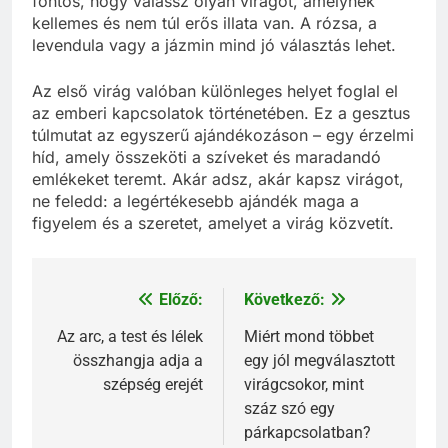
fontos, hogy válassz olyan virágot, amelynek
kellemes és nem túl erős illata van. A rózsa, a
levendula vagy a jázmin mind jó választás lehet.
Az első virág valóban különleges helyet foglal el
az emberi kapcsolatok történetében. Ez a gesztus
túlmutat az egyszerű ajándékozáson – egy érzelmi
híd, amely összeköti a szíveket és maradandó
emlékeket teremt. Akár adsz, akár kapsz virágot,
ne feledd: a legértékesebb ajándék maga a
figyelem és a szeretet, amelyet a virág közvetít.
Előző:
Következő:
Bejegyzés
navigáció
Az arc, a test és lélek
Miért mond többet
összhangja adja a
egy jól megválasztott
szépség erejét
virágcsokor, mint
száz szó egy
párkapcsolatban?