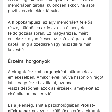
memóriában tárolja, különösen akkor, ha azok
pozitív érzelmekkel társulnak.
A
hippokampusz
, az agy memóriáért felelős
része, különösen aktív az első élmények
feldolgozása során. Ez magyarázza, miért
emlékszel olyan élesen az első virágra, amit
kaptál, míg a tizedikre vagy huszadikra már
kevésbé.
Érzelmi horgonyok
A virágok érzelmi horgonyként működnek az
emlékezetben. Amikor évek múlva hasonló virágot
látsz vagy érzed az illatát, azonnal
visszaidéződnek azok az érzések, amelyeket az
első alkalommal éreztél.
Ez a jelenség, amit a pszichológiában
Proust-
effektusnak
neveznek, különösen erős a virágok