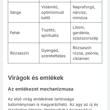
Vidámító,
Napraforgó,
Sárga
optimizmust
nárcisz,
keltő
mimóza
Liliom,
Tisztító,
Fehér
gardénia,
spirituális
százszorszép
Rózsaszín
Gyengéd,
Rózsaszín
rózsa, peónia,
szeretetteljes
ciklámen
Virágok és emlékek
Az emlékezet mechanizmusa
Az első virág emlékének tartóssága
tudományosan is magyarázható. Az agy az új és
érzelmileg intenzív élményeket a hosszú távú