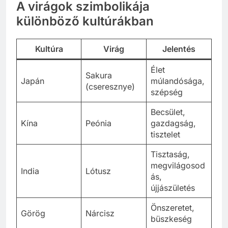
A virágok szimbolikája
különböző kultúrákban
Kultúra
Virág
Jelentés
Élet
Sakura
Japán
múlandósága,
(cseresznye)
szépség
Becsület,
Kína
Peónia
gazdagság,
tisztelet
Tisztaság,
megvilágosod
India
Lótusz
ás,
újjászületés
Önszeretet,
Görög
Nárcisz
büszkeség