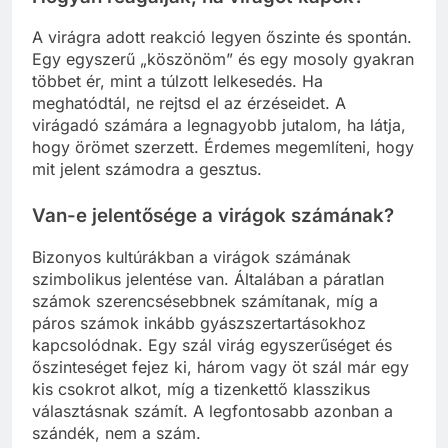
A virágra adott reakció legyen őszinte és spontán.
Egy egyszerű „köszönöm” és egy mosoly gyakran
többet ér, mint a túlzott lelkesedés. Ha
meghatódtál, ne rejtsd el az érzéseidet. A
virágadó számára a legnagyobb jutalom, ha látja,
hogy örömet szerzett. Érdemes megemlíteni, hogy
mit jelent számodra a gesztus.
Van-e jelentősége a virágok számának?
Bizonyos kultúrákban a virágok számának
szimbolikus jelentése van. Általában a páratlan
számok szerencsésebbnek számítanak, míg a
páros számok inkább gyászszertartásokhoz
kapcsolódnak. Egy szál virág egyszerűséget és
őszinteséget fejez ki, három vagy öt szál már egy
kis csokrot alkot, míg a tizenkettő klasszikus
választásnak számít. A legfontosabb azonban a
szándék, nem a szám.