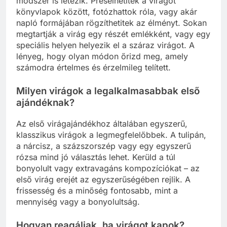
módszer is létezik. Préselhetitek a virágot
könyvlapok között, fotózhattok róla, vagy akár
napló formájában rögzíthetitek az élményt. Sokan
megtartják a virág egy részét emlékként, vagy egy
speciális helyen helyezik el a száraz virágot. A
lényeg, hogy olyan módon őrizd meg, amely
számodra értelmes és érzelmileg telített.
Milyen virágok a legalkalmasabbak első
ajándéknak?
Az első virágajándékhoz általában egyszerű,
klasszikus virágok a legmegfelelőbbek. A tulipán,
a nárcisz, a százszorszép vagy egy egyszerű
rózsa mind jó választás lehet. Kerüld a túl
bonyolult vagy extravagáns kompozíciókat – az
első virág erejét az egyszerűségében rejlik. A
frissesség és a minőség fontosabb, mint a
mennyiség vagy a bonyolultság.
Hogyan reagáljak, ha virágot kapok?