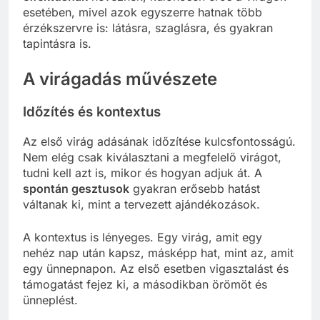
esetében, mivel azok egyszerre hatnak több
érzékszervre is: látásra, szaglásra, és gyakran
tapintásra is.
A virágadás művészete
Időzítés és kontextus
Az első virág adásának időzítése kulcsfontosságú.
Nem elég csak kiválasztani a megfelelő virágot,
tudni kell azt is, mikor és hogyan adjuk át. A
spontán gesztusok
gyakran erősebb hatást
váltanak ki, mint a tervezett ajándékozások.
A kontextus is lényeges. Egy virág, amit egy
nehéz nap után kapsz, másképp hat, mint az, amit
egy ünnepnapon. Az első esetben vigasztalást és
támogatást fejez ki, a másodikban örömöt és
ünneplést.